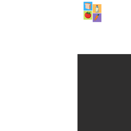
مخزن نوروود
للأطعمة