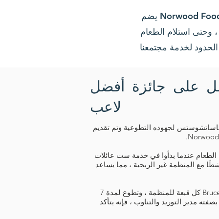
يضم Norwood Food Pantry العديد من المتطوعين الذين يُحدثون فرقًا في حياة جيراننا. نحن ممتنون جدًا
 ، وحتى استلام الطعام
ل على جائزة أفضل
لاعب
 ماساتشوستس لجهوده التطوعية وتم تقديم
لطعام عندما بدأوا في خدمة ست عائلات
لا يزال بروس نشطًا مع المنظمة غير الربحية ، مما يساعد
المعروف باسم Energizer Bunny ، ارتدى Bruce كل قبعة للمنظمة ، وتطوع لمدة 7
صفته مدير التوريد والتناوب ، فإنه يتأكد