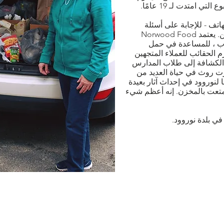
امتدت لـ 19 عامًا.
تف - للإجابة على أسئلة
العملاء والمتبرعين والمتطوعين المحتملين. يعتمد Norwood Food
شباب ، للمساعدة في حمل
 الحقائب للعملاء المتجهين
لكشافة إلى طلاب المدارس
أثرت روث في حياة العديد من
لنوروود في إحداث آثار بعيدة
تمتعت بالمخزن. إنه أعظم شيء
في بلدة نوروود.