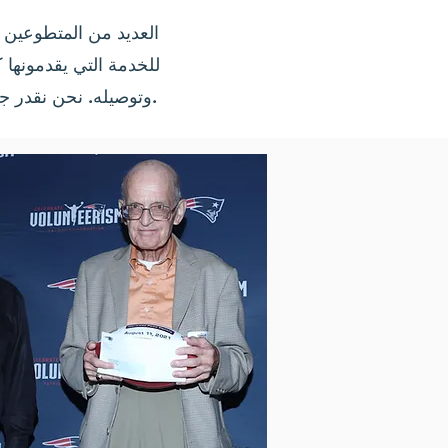
للخدمة التي يقدمونها ك
وتوصيله. نحن نقدر جميع المتطوعين لدينا ، ولكن هناك القليل ممن يذهبون إلى أبعد الحدود لخدمة مجتمعنا.