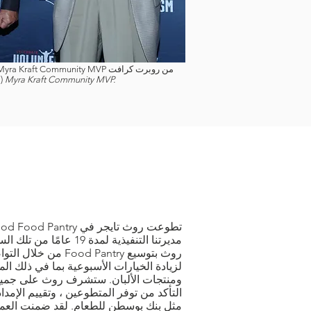
الصورة مجاملة لجائزة Myra Kraft Community MVP.
(
مديرتنا التنفيذية لمدة 19
روث بتوسيع ood Pantry
لزيادة الخيارات الأسبوعية بما في ذلك ال
ومنتجات الألبان. ستشرف روث على جميع
التأكد من توفر المتطوعين ، وتقييم الإمد
مثل بنك بوسطن للطعام. لقد ضمنت العم