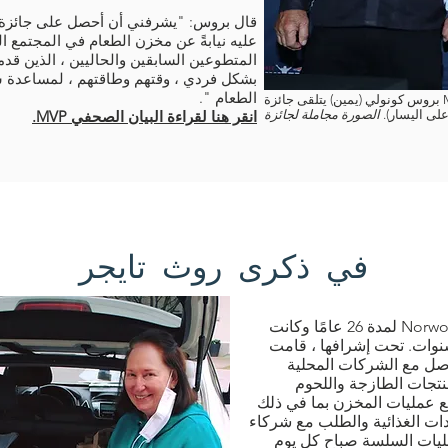
عليه نيابةً عن مخزن الطعام في المجتمع ا
المتطوعين السابقين والحاليين ، الذين قدمو
بشكل فردي ، وقتهم وطاقتهم ، لمساعدة س
الطعام ".
بروس كونولي (يمين) يتلقى جائزة Myra Kraft Community MVP من روبرت كرافت
على اليسار).
انقر هنا لقراءة البيان الصحفي MVP.
في ذكرى روث تايجر
تطوعت روث تايجر في Norwood Food Pantry لمدة 26 عامًا وكانت
 عامًا من تلك السنوات. تحت إشرافها ، قامت
F من خلال التواصل مع الشركات المحلية
منتجات الطازجة واللحوم
 عمليات المخزن بما في ذلك
ادات الغذائية والطلب مع شركاء
ليات السلسة صباح كل يوم