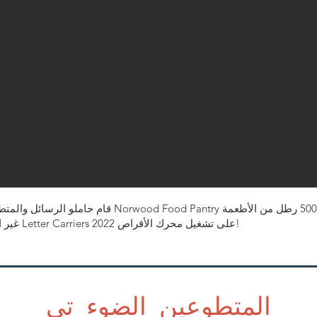
قام حاملو الرسائل والمتطوعون من الشركات المحلية و try
غير القابلة للتلف. شكرًا جزيلاً على Letter Carriers على تشغيل محرك الأقراص 2022!
المتطوعين الضوء تي