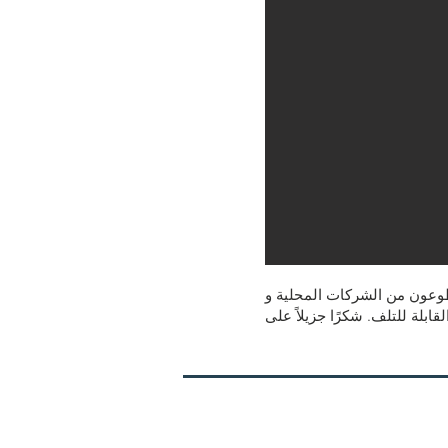
Norwood Food Pan بتفريغ وتكديس ما يقرب من 5000 رطل من الأطعمة