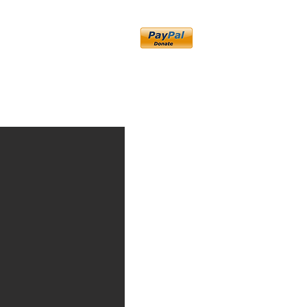
More
General
ت