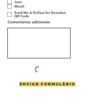
i
June
g
March
a
t
Send Me A Dollars for Donation
ó
QR Code
r
Comentários adicionais
i
o
Enviar formulário