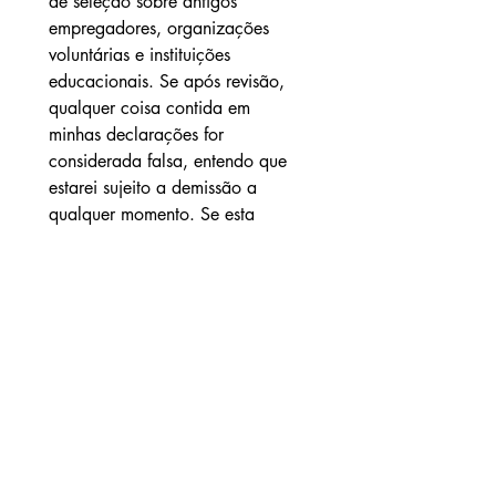
de seleção sobre antigos 
empregadores, organizações 
voluntárias e instituições 
educacionais. Se após revisão, 
qualquer coisa contida em 
minhas declarações for 
considerada falsa, entendo que 
estarei sujeito a demissão a 
qualquer momento. Se esta 
candidatura levar a uma 
oportunidade no Norwood Food 
Pantry, entendo que passarei por 
uma verificação de antecedentes 
CORI (Criminal Offender Record 
Information). Entendo que 
qualquer informação falsa ou 
enganosa em minha 
candidatura/entrevista ou 
registro criminal pode resultar 