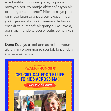
ede kantite moun san parèy ki pa gen
mwayen pou yo manje akòz enflasyon ak
pri manje k ap monte? Nick te kreye pou
ranmase lajan sa a pou bay vwazen nou
yo ki gen anpil sipò ki nesesè ki fè fas ak
ensekirite alimantè ak grangou kounye a,
epi n ap mande w pou w patisipe nan kòz
sa a.
Done Kounye a
epi ann asire ke timoun
ak fanmi yo gen manje sou tab la pandan
kriz sa a ak pi lwen!