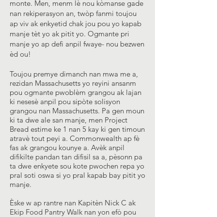
monte. Men, menm lè nou kòmanse gade
nan rekiperasyon an, twòp fanmi toujou
ap viv ak enkyetid chak jou pou yo kapab
manje tèt yo ak pitit yo. Ogmante pri
manje yo ap defi anpil fwaye- nou bezwen
èd ou!
Toujou premye dimanch nan mwa me a,
rezidan Massachusetts yo reyini ansanm
pou ogmante pwoblèm grangou ak lajan
ki nesesè anpil pou sipòte solisyon
grangou nan Massachusetts. Pa gen moun
ki ta dwe ale san manje, men Project
Bread estime ke 1 nan 5 kay ki gen timoun
atravè tout peyi a. Commonwealth ap fè
fas ak grangou kounye a. Avèk anpil
difikilte pandan tan difisil sa a, pèsonn pa
ta dwe enkyete sou kote pwochen repa yo
pral soti oswa si yo pral kapab bay pitit yo
manje.
Èske w ap rantre nan Kapitèn Nick C ak
Ekip Food Pantry Walk nan yon efò pou